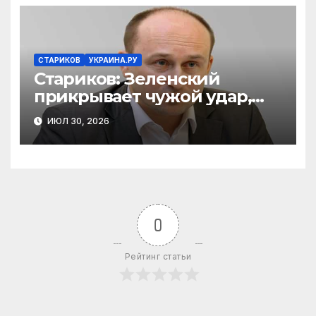
СТАРИКОВ
УКРАИНА.РУ
Стариков: Зеленский
прикрывает чужой удар,
украинские боевики в
ИЮЛ 30, 2026
Ираке и хозяева Запада
0
Рейтинг статьи