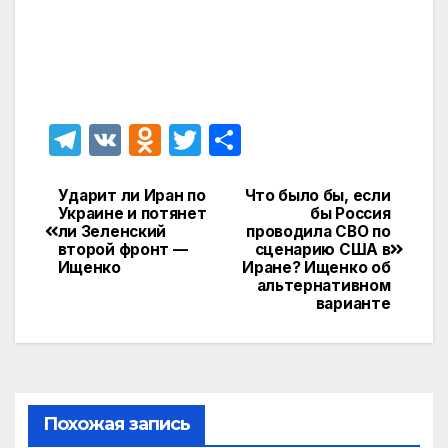
T
V
O
T
О
el
K
d
w
т
e
n
itt
п
Ударит ли Иран по
Что было бы, если
Навигация
Украине и потянет
бы Россия
gr
o
er
р
ли Зеленский
проводила СВО по
по
второй фронт —
сценарию США в
a
kl
а
Ищенко
Иране? Ищенко об
записям
альтернативном
m
a
в
варианте
s
и
s
т
ni
ь
ki
Похожая запись