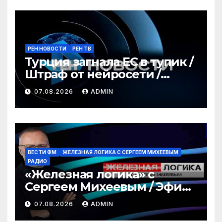
РЕН НОВОСТИ
РЕН ТВ
Турция загнала ЕС в тупик /
Штраф от нейросети /
Война за пляжи / РЕН
07.08.2026
ADMIN
Новости 12:30, 07.08.2026
ВЕСТИ ФМ
ЖЕЛЕЗНАЯ ЛОГИКА С СЕРГЕЕМ МИХЕЕВЫМ
РАДИО
«Железная логика» с
Сергеем Михеевым / Эфир
07.08.2026
07.08.2026
ADMIN