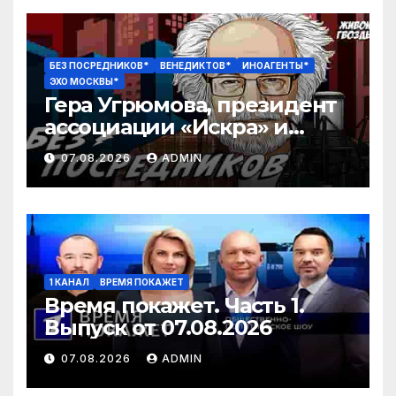
БЕЗ ПОСРЕДНИКОВ*
ВЕНЕДИКТОВ*
ИНОАГЕНТЫ*
ЭХО МОСКВЫ*
Гера Угрюмова, президент
ассоциации «Искра» и
Алексей Венедиктов* / Без
07.08.2026
ADMIN
посредников // 07.08.26
1 КАНАЛ
ВРЕМЯ ПОКАЖЕТ
Время покажет. Часть 1.
Выпуск от 07.08.2026
07.08.2026
ADMIN