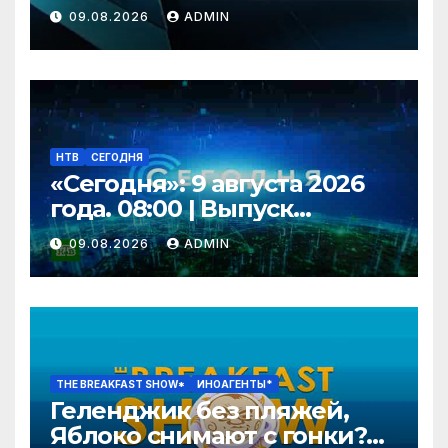
09.08.2026
ADMIN
НТВ
СЕГОДНЯ
«Сегодня»: 9 августа 2026
года. 08:00 | Выпуск
новостей | Новости НТВ
09.08.2026
ADMIN
THE BREAKFAST SHOW*
ИНОАГЕНТЫ*
Геленджик без пляжей,
Яблоко снимают с гонки?