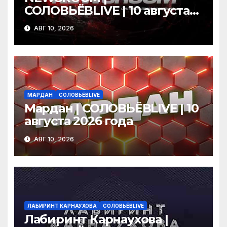
СОЛОВЬЁВLIVE | 10 августа
2026 года
АВГ 10, 2026
МАРДАН
СОЛОВЬЁВLIVE
Мардан | СОЛОВЬЁВLIVE | 10
августа 2026 года
АВГ 10, 2026
ЛАБИРИНТ КАРНАУХОВА
СОЛОВЬЁВLIVE
Лабиринт Карнаухова |