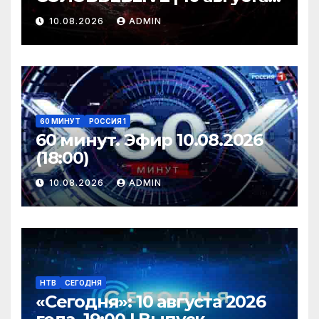
2026 года
10.08.2026
ADMIN
60 МИНУТ
РОССИЯ 1
60 минут. Эфир 10.08.2026
(18:00)
10.08.2026
ADMIN
НТВ
СЕГОДНЯ
«Сегодня»: 10 августа 2026