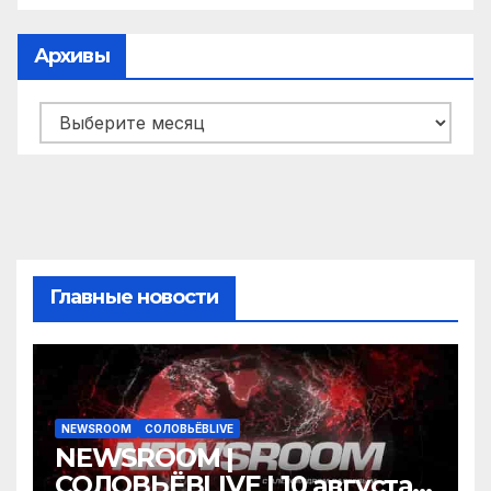
Архивы
Архивы
Главные новости
NEWSROOM
СОЛОВЬЁВLIVE
NEWSROOM |
СОЛОВЬЁВLIVE | 10 августа