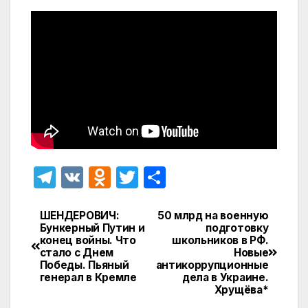
T
V
O
T
О
el
K
d
w
т
e
n
itt
п
ШЕНДЕРОВИЧ:
50 млрд на военную
Навигация
Бункерный Путин и
подготовку
gr
o
er
р
конец войны. Что
школьников в РФ.
по
стало с Днем
Новые
a
kl
а
Победы. Пьяный
антикоррупционные
записям
генерал в Кремле
дела в Украине.
m
a
в
Хрущёва*