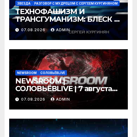
ЗВЕЗДА
РАЗГОВОР С МУДРЕЦОМ С СЕРГЕЕМ КУРГИНЯНОМ
ТЕХНОФАШИЗМ И
ТРАНСГУМАНИЗМ: БЛЕСК И
НИЩЕТА ГРЯДУЩЕГО
07.08.2026
ADMIN
NEWSROOM
СОЛОВЬЁВLIVE
NEWSROOM |
СОЛОВЬЁВLIVE | 7 августа
2026 года
07.08.2026
ADMIN