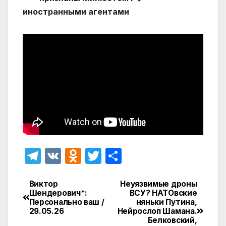
иностранными агентами
T
V
O
T
О
el
K
d
w
т
e
n
itt
п
Виктор
Неуязвимые дроны
Навигация
Шендерович*:
ВСУ? НАТОвские
gr
o
er
р
Персонально ваш /
няньки Путина,
по
29.05.26
Нейрослоп Шамана.
a
kl
а
Белковский,