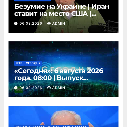
Безумие на Украине | Иран
ставит на место США |
Фильм «Одиссея»
06.08.2026
ADMIN
шокировал Гомера | Гоблин
НТВ
СЕГОДНЯ
«Сегодня»: 6 августа 2026
года. 08:00 | Выпуск
новостей | Новости НТВ
06.08.2026
ADMIN