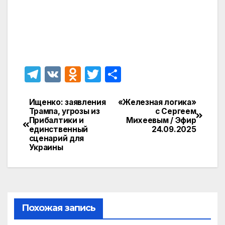
T
V
O
T
О
el
K
d
w
т
e
n
itt
п
Ищенко: заявления
«Железная логика»
Навигация
Трампа, угрозы из
с Сергеем
gr
o
er
р
Прибалтики и
Михеевым / Эфир
по
единственный
24.09.2025
a
kl
а
сценарий для
записям
Украины
m
a
в
s
и
s
т
ni
ь
Похожая запись
ki