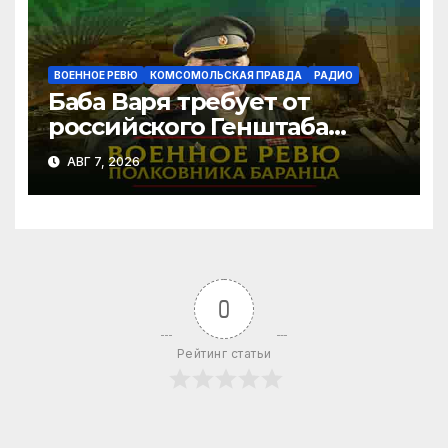
ВОЕННОЕ РЕВЮ
КОМСОМОЛЬСКАЯ ПРАВДА
РАДИО
Баба Варя требует от
российского Генштаба
стратегической операции
АВГ 7, 2026
на Украине. Как быть? |
07.08.2026
0
Рейтинг статьи