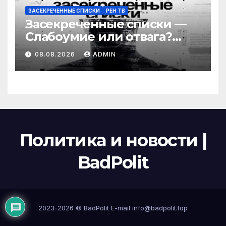
ЗАСЕКРЕЧЕННЫЕ СПИСКИ
РЕН ТВ
Засекреченные списки —
Слабоумие или отвага?
Самые страшные
08.08.2026
ADMIN
развлечения в России
(08.08.2026)
Политика и новости |
BadPolit
2023-2026 ©
BadPolit
E-mail
info@badpolit.top