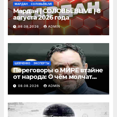
МАРДАН
СОЛОВЬЁВLIVE
Мардан | СОЛОВЬЁВLIVE | 8
августа 2026 года
08.08.2026
ADMIN
ШЕВЧЕНКО
ЭКСПЕРТЫ
Переговоры о МИРЕ втайне
от народа: О чём молчат
Москва и Киев? Шевченко
08.08.2026
ADMIN
и Бондаренко