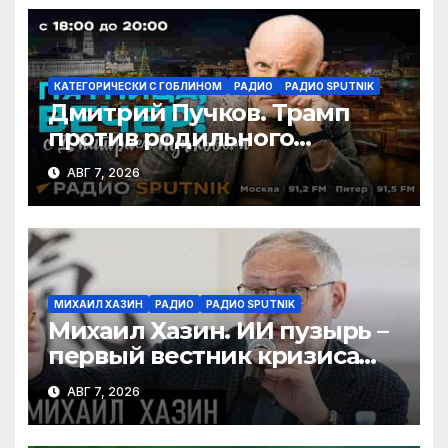
КАТЕГОРИЧЕСКИ С ГОБЛИНОМ
РАДИО
РАДИО SPUTNIK
Дмитрий Пучков. Трамп
против родильного
туризма, безработица из-за
АВГ 7, 2026
ИИ
МИХАИЛ ХАЗИН
РАДИО
РАДИО SPUTNIK
Михаил Хазин. ИИ пузырь –
первый вестник кризиса
или миф?
АВГ 7, 2026