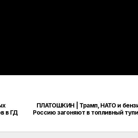
ых
ПЛАТОШКИН | Трамп, НАТО и бенз
в в ГД
Россию загоняют в топливный туп