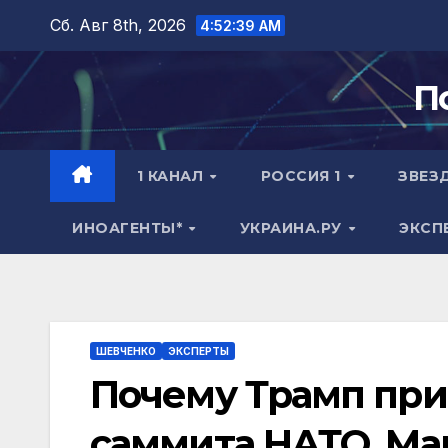
Перейти
Сб. Авг 8th, 2026
4:52:40 AM
к
содержимому
П
1 КАНАЛ
РОССИЯ 1
ЗВЕЗ
ИНОАГЕНТЫ*
УКРАИНА.РУ
ЭКСП
ШЕВЧЕНКО
ЭКСПЕРТЫ
Почему Трамп при
саммита НАТО. М