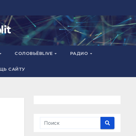
it
СОЛОВЬЁВLIVE
РАДИО
ЩЬ САЙТУ