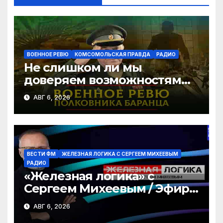
ki
ВОЕННОЕ РЕВЮ
КОМСОМОЛЬСКАЯ ПРАВДА
РАДИО
Не слишком ли мы
доверяем возможностям
США в урегулировании
АВГ 6, 2026
конфликта с Украиной? |
06.08.2026
ВЕСТИ ФМ
ЖЕЛЕЗНАЯ ЛОГИКА С СЕРГЕЕМ МИХЕЕВЫМ
РАДИО
«Железная логика» с
Сергеем Михеевым / Эфир
06.08.2026
АВГ 6, 2026