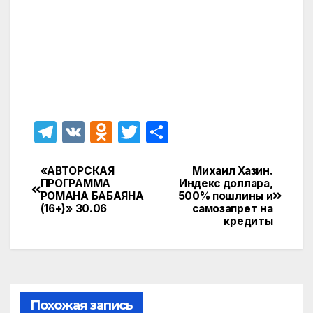
T
V
O
T
О
el
K
d
w
т
e
n
itt
п
«АВТОРСКАЯ
Михаил Хазин.
Навигация
ПРОГРАММА
Индекс доллара,
gr
o
er
р
РОМАНА БАБАЯНА
500% пошлины и
по
(16+)» 30.06
самозапрет на
a
kl
а
кредиты
записям
m
a
в
s
и
s
т
ni
ь
Похожая запись