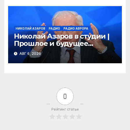
НИКОЛАЙ АЗАРОВ
РАДИО
РАДИО АВРОРА
Николай Азаров в студии |
Прошлое и будущее
Украины | Взгляд изнутри
АВГ 6, 2026
0
Рейтинг статьи