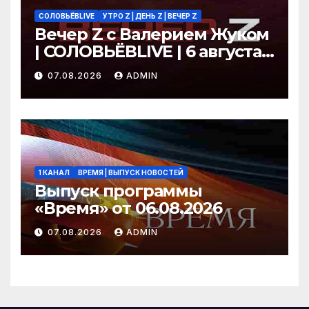
СОЛОВЬЁВLIVE
УТРО Z | ДЕНЬ Z | ВЕЧЕР Z
Вечер Z с Валерием Жуком
| СОЛОВЬЁВLIVE | 6 августа
2026 года
07.08.2026
ADMIN
1 КАНАЛ
ВРЕМЯ | ВЫПУСК НОВОСТЕЙ
Выпуск программы
«Время» от 06.08.2026
07.08.2026
ADMIN