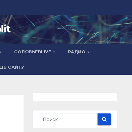
it
СОЛОВЬЁВLIVE
РАДИО
ЩЬ САЙТУ