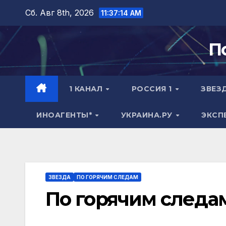
Перейти
Сб. Авг 8th, 2026
11:37:15 AM
к
содержимому
П
1 КАНАЛ
РОССИЯ 1
ЗВЕЗ
ИНОАГЕНТЫ*
УКРАИНА.РУ
ЭКСП
ЗВЕЗДА
ПО ГОРЯЧИМ СЛЕДАМ
По горячим следа