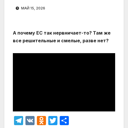
МАЙ 15, 2026
А почему ЕС так нервничает-то? Там же
все решительные и смелые, разве нет?
T
V
O
T
О