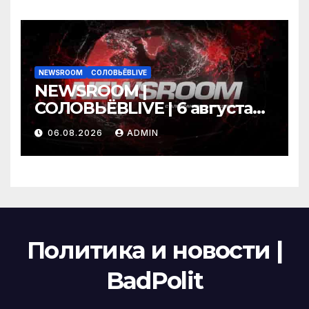
NEWSROOM
СОЛОВЬЁВLIVE
NEWSROOM |
СОЛОВЬЁВLIVE | 6 августа
2026 года
06.08.2026
ADMIN
Политика и новости |
BadPolit