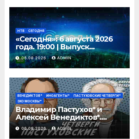
НТВ
СЕГОДНЯ
«Сегодня»: 6 августа 2026
года. 19:00 | Выпуск
новостей | Новости НТВ
06.08.2026
ADMIN
ВЕНЕДИКТОВ*
ИНОАГЕНТЫ*
ПАСТУХОВСКИЕ ЧЕТВЕРГИ*
ЭХО МОСКВЫ*
Владимир Пастухов* и
Алексей Венедиктов*.
Пастуховские четверги /
06.08.2026
ADMIN
06.08.26