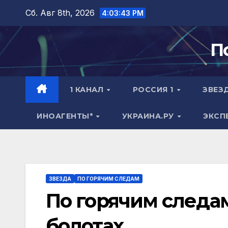
Перейти
Сб. Авг 8th, 2026
4:03:44 PM
к
содержимому
П
1 КАНАЛ
РОССИЯ 1
ЗВЕЗ
ИНОАГЕНТЫ*
УКРАИНА.РУ
ЭКСП
ЗВЕЗДА
ПО ГОРЯЧИМ СЛЕДАМ
По горячим следа
болотах