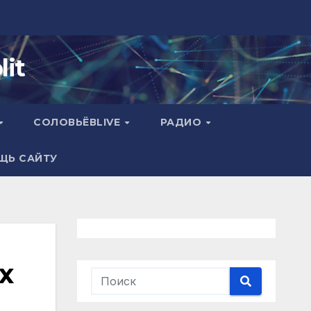
it
СОЛОВЬЁВLIVE
РАДИО
ЩЬ САЙТУ
х