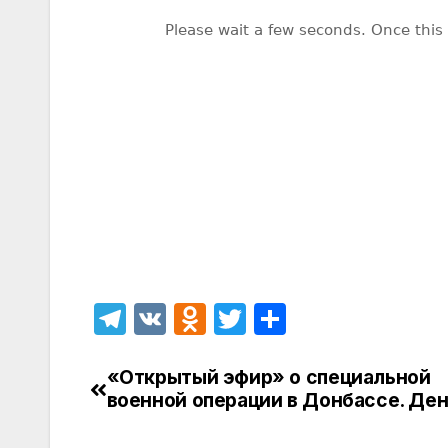
T
V
O
T
О
el
K
d
w
т
e
n
itt
п
«Открытый эфир» о специальной
Навигация
военной операции в Донбассе. Ден
gr
o
er
р
по
a
kl
а