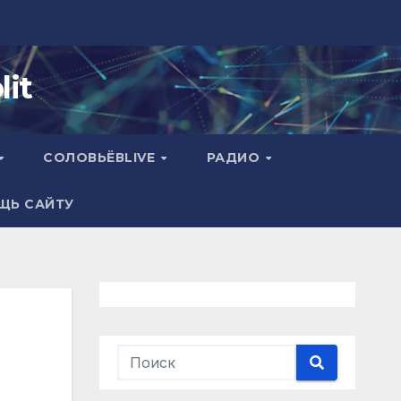
it
СОЛОВЬЁВLIVE
РАДИО
ЩЬ САЙТУ