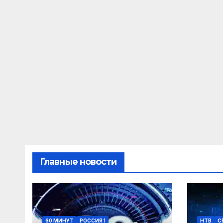
Главные новости
60 МИНУТ
РОССИЯ 1
НТВ
С