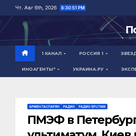
Перейти
Чт. Авг 6th, 2026
8:30:52 PM
к
содержимому
П
1 КАНАЛ
РОССИЯ 1
ЗВЕЗ
ИНОАГЕНТЫ*
УКРАИНА.РУ
ЭКСП
АРМЕН ГАСПАРЯН
РАДИО
РАДИО SPUTNIK
ПМЭФ в Петербург
ультиматум, Киев 