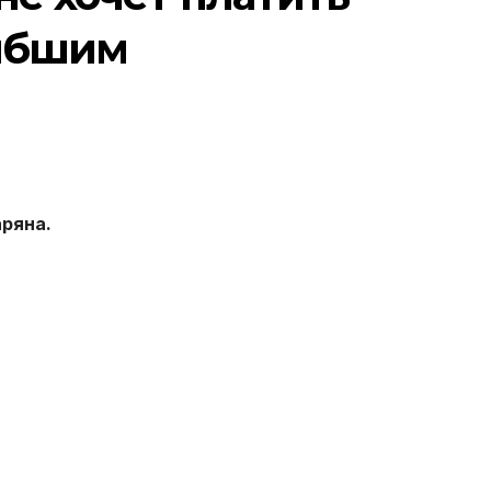
ибшим
ряна.