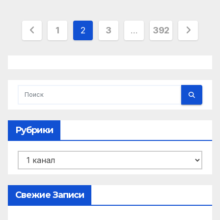
Пагинация
1
2
3
…
392
записей
Рубрики
Рубрики
Свежие Записи