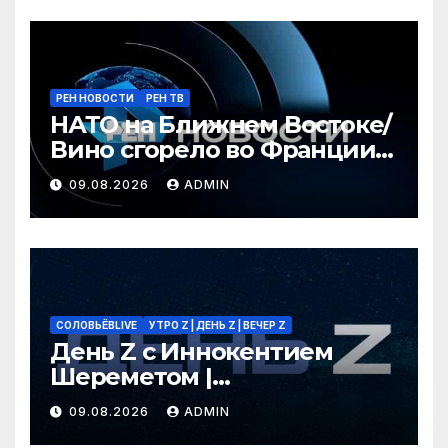
РЕН НОВОСТИ
РЕН ТВ
НАТО на Ближнем Востоке/
Вино сгорело во Франции /
Ядовитые пауки в РФ/ РЕН
09.08.2026
ADMIN
Новости 12:30, 09.08.2026
СОЛОВЬЁВLIVE
УТРО Z | ДЕНЬ Z | ВЕЧЕР Z
День Z с Иннокентием
Шереметом |
СОЛОВЬЁВLIVE | 9 августа
09.08.2026
ADMIN
2026 года