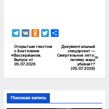
T
V
O
T
О
el
K
d
w
т
e
n
itt
п
Открытым текстом
Документальный
Навигация
с Анатолием
спецпроект —
gr
o
er
р
Вассерманом.
Смертельное лето:
по
Выпуск от
почему жара
a
kl
а
05.07.2026
убивает?
записям
(05.07.2026)
m
a
в
s
и
s
т
ni
ь
Похожая запись
ki