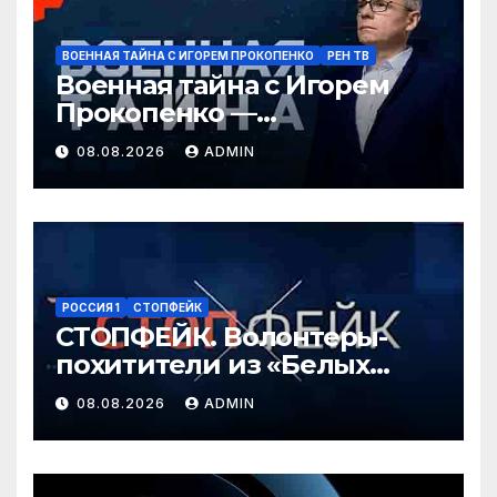
ВОЕННАЯ ТАЙНА С ИГОРЕМ ПРОКОПЕНКО
РЕН ТВ
Военная тайна с Игорем
Прокопенко —
Перестановки в
08.08.2026
ADMIN
Минобороны России
(08.08.2026)
РОССИЯ 1
СТОПФЕЙК
СТОПФЕЙК. Волонтеры-
похитители из «Белых
ангелов» силой заставляют
08.08.2026
ADMIN
мирных жителей покидать
свои дома