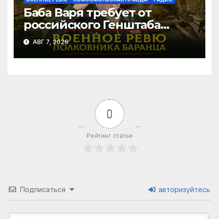
Баба Варя требует от
российского Генштаба
стратегической операции
АВГ 7, 2026
на Украине. Как быть? |
07.08.2026
0
Рейтинг статьи
Подписаться
авторизуйтесь