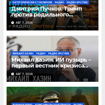
КАТЕГОРИЧЕСКИ С ГОБЛИНОМ
РАДИО
РАДИО SPUTNIK
Дмитрий Пучков. Трамп
против родильного
туризма, безработица из-за
АВГ 7, 2026
ИИ
МИХАИЛ ХАЗИН
РАДИО
РАДИО SPUTNIK
Михаил Хазин. ИИ пузырь –
первый вестник кризиса
или миф?
АВГ 7, 2026
ВОЕННОЕ РЕВЮ
КОМСОМОЛЬСКАЯ ПРАВДА
РАДИО