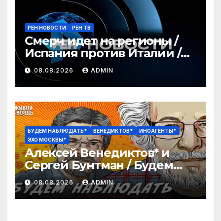
РЕН НОВОСТИ
РЕН ТВ
Смерч идет на регионы /
Испания против Италии /
Секс-скандал потряс
08.08.2026
ADMIN
футбол / РЕН Новости 12:30,
8.08
БУДЕМ НАБЛЮДАТЬ*
ВЕНЕДИКТОВ*
ИНОАГЕНТЫ*
ЭХО МОСКВЫ*
Алексей Венедиктов* и
Сергей Бунтман / Будем
Наблюдать // 08.08.26
08.08.2026
ADMIN