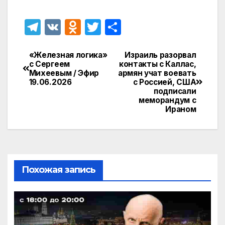
T
V
O
T
О
el
K
d
w
т
e
n
itt
п
«Железная логика»
Израиль разорвал
Навигация
с Сергеем
контакты с Каллас,
gr
o
er
р
Михеевым / Эфир
армян учат воевать
по
19.06.2026
с Россией, США
a
kl
а
подписали
записям
меморандум с
m
a
в
Ираном
s
и
s
т
ni
ь
ki
Похожая запись