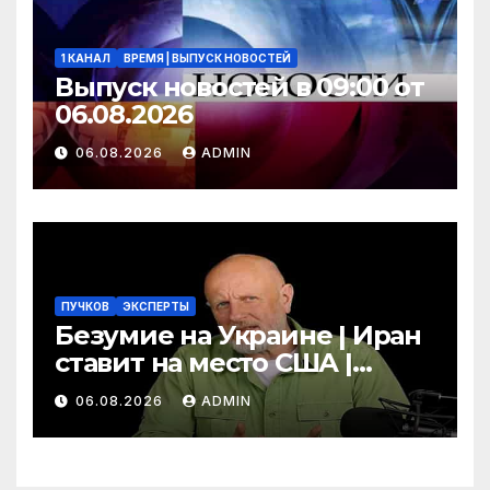
1 КАНАЛ
ВРЕМЯ | ВЫПУСК НОВОСТЕЙ
Выпуск новостей в 09:00 от
06.08.2026
06.08.2026
ADMIN
ПУЧКОВ
ЭКСПЕРТЫ
Безумие на Украине | Иран
ставит на место США |
Фильм «Одиссея»
06.08.2026
ADMIN
шокировал Гомера | Гоблин