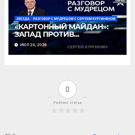
ЗВЕЗДА
РАЗГОВОР С МУДРЕЦОМ С СЕРГЕЕМ КУРГИНЯНОМ
«КАРТОННЫЙ МАЙДАН»:
ЗАПАД ПРОТИВ
ЗЕЛЕНСКОГО?
ИЮЛ 24, 2026
0
Рейтинг статьи