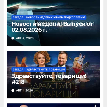
ki
ЗВЕЗДА
НОВОСТИ НЕДЕЛИ С ЮРИЕМ ПОДКОПАЕВЫМ
Новости недели. Выпуск от
02.08.2026 г.
АВГ 4, 2026
ЗВЕЗДА
ЗДРАВСТВУЙТЕ, ТОВАРИЩИ!
Здравствуйте, товарищи!
#218
АВГ 1, 2026