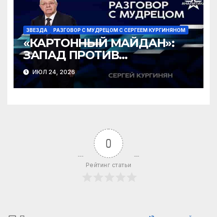
ЗВЕЗДА
РАЗГОВОР С МУДРЕЦОМ С СЕРГЕЕМ КУРГИНЯНОМ
«КАРТОННЫЙ МАЙДАН»:
ЗАПАД ПРОТИВ
ЗЕЛЕНСКОГО?
ИЮЛ 24, 2026
0
Рейтинг статьи