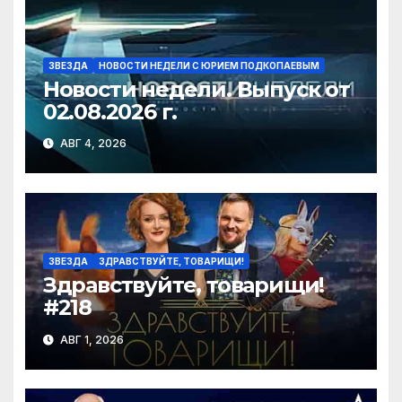
ki
ЗВЕЗДА
НОВОСТИ НЕДЕЛИ С ЮРИЕМ ПОДКОПАЕВЫМ
Новости недели. Выпуск от
02.08.2026 г.
АВГ 4, 2026
ЗВЕЗДА
ЗДРАВСТВУЙТЕ, ТОВАРИЩИ!
Здравствуйте, товарищи!
#218
АВГ 1, 2026