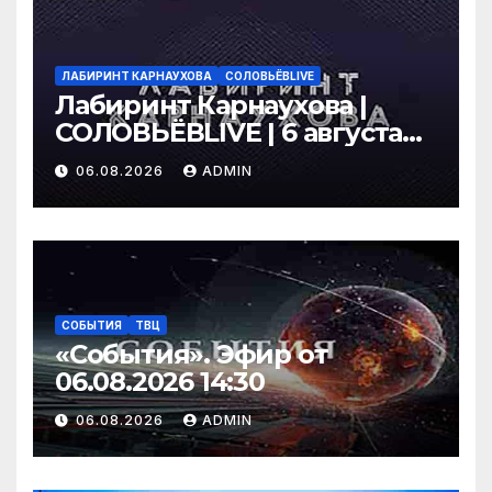
ЛАБИРИНТ КАРНАУХОВА
СОЛОВЬЁВLIVE
Лабиринт Карнаухова |
СОЛОВЬЁВLIVE | 6 августа
2026 года
06.08.2026
ADMIN
СОБЫТИЯ
ТВЦ
«События». Эфир от
06.08.2026 14:30
06.08.2026
ADMIN