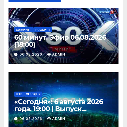
60 МИНУТ
РОССИЯ 1
60 минут. Эфир 06.08.2026
(18:00)
06.08.2026
ADMIN
НТВ
СЕГОДНЯ
«Сегодня»: 6 августа 2026
года. 19:00 | Выпуск
новостей | Новости НТВ
06.08.2026
ADMIN