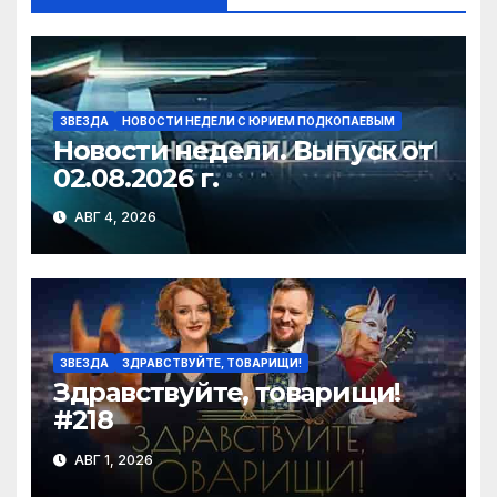
ki
ЗВЕЗДА
НОВОСТИ НЕДЕЛИ С ЮРИЕМ ПОДКОПАЕВЫМ
Новости недели. Выпуск от
02.08.2026 г.
АВГ 4, 2026
ЗВЕЗДА
ЗДРАВСТВУЙТЕ, ТОВАРИЩИ!
Здравствуйте, товарищи!
#218
АВГ 1, 2026