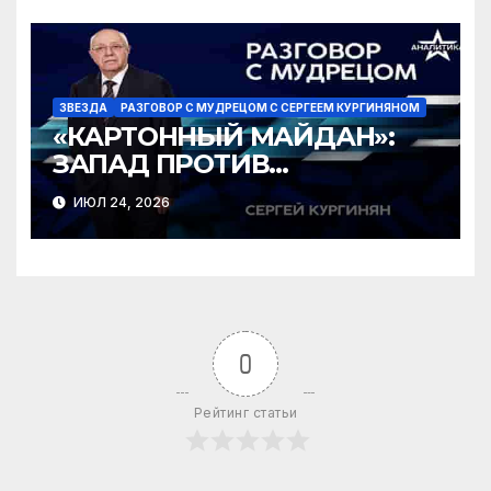
ЗВЕЗДА
РАЗГОВОР С МУДРЕЦОМ С СЕРГЕЕМ КУРГИНЯНОМ
«КАРТОННЫЙ МАЙДАН»:
ЗАПАД ПРОТИВ
ЗЕЛЕНСКОГО?
ИЮЛ 24, 2026
0
Рейтинг статьи