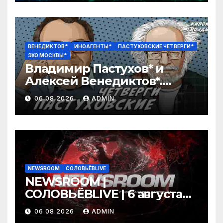
ВЕНЕДИКТОВ*
ИНОАГЕНТЫ*
ПАСТУХОВСКИЕ ЧЕТВЕРГИ*
ЭХО МОСКВЫ*
Владимир Пастухов* и
Алексей Венедиктов*.
Пастуховские четверги /
06.08.2026
ADMIN
06.08.26
NEWSROOM
СОЛОВЬЁВLIVE
NEWSROOM |
СОЛОВЬЁВLIVE | 6 августа
2026 года
06.08.2026
ADMIN