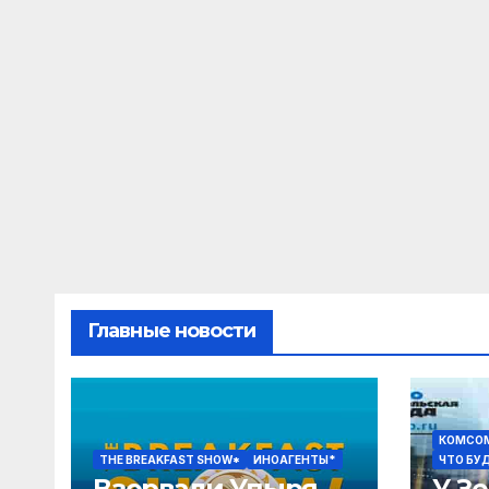
Главные новости
КОМСОМ
THE BREAKFAST SHOW*
ИНОАГЕНТЫ*
ЧТО БУ
Взорвали Упыря,
У З