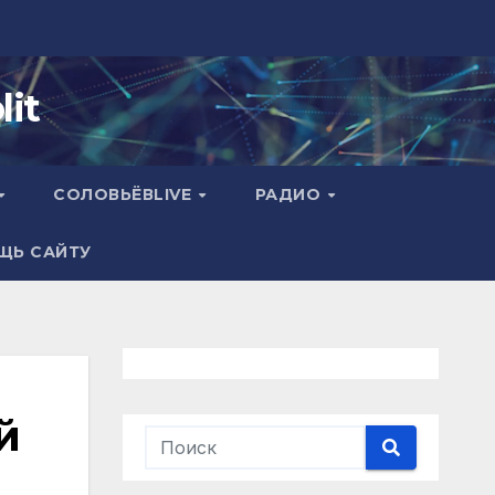
it
СОЛОВЬЁВLIVE
РАДИО
ЩЬ САЙТУ
й