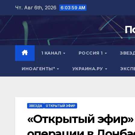
Перейти
Чт. Авг 6th, 2026
6:04:00 AM
к
содержимому
П
1 КАНАЛ
РОССИЯ 1
ЗВЕЗ
ИНОАГЕНТЫ*
УКРАИНА.РУ
ЭКСП
ЗВЕЗДА
ОТКРЫТЫЙ ЭФИР
«Открытый эфир» 
операции в Донбас