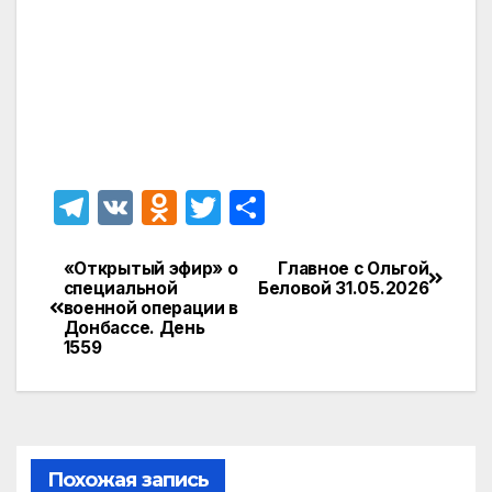
T
V
O
T
О
el
K
d
w
т
e
n
itt
п
«Открытый эфир» о
Главное с Ольгой
Навигация
специальной
Беловой 31.05.2026
gr
o
er
р
военной операции в
по
Донбассе. День
a
kl
а
1559
записям
m
a
в
s
и
s
т
ni
ь
Похожая запись