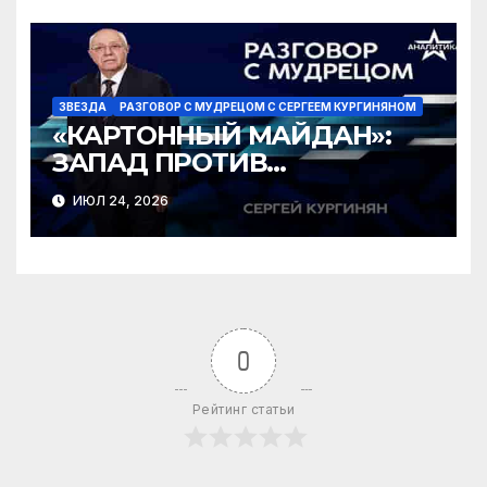
ЗВЕЗДА
РАЗГОВОР С МУДРЕЦОМ С СЕРГЕЕМ КУРГИНЯНОМ
«КАРТОННЫЙ МАЙДАН»:
ЗАПАД ПРОТИВ
ЗЕЛЕНСКОГО?
ИЮЛ 24, 2026
0
Рейтинг статьи