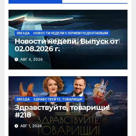
ki
ЗВЕЗДА
НОВОСТИ НЕДЕЛИ С ЮРИЕМ ПОДКОПАЕВЫМ
Новости недели. Выпуск от
02.08.2026 г.
АВГ 4, 2026
ЗВЕЗДА
ЗДРАВСТВУЙТЕ, ТОВАРИЩИ!
Здравствуйте, товарищи!
#218
АВГ 1, 2026