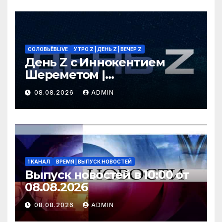
СОЛОВЬЁВLIVE
УТРО Z | ДЕНЬ Z | ВЕЧЕР Z
День Z с Иннокентием
Шереметом |
СОЛОВЬЁВLIVE | 8 августа
08.08.2026
ADMIN
2026 года
1 КАНАЛ
ВРЕМЯ | ВЫПУСК НОВОСТЕЙ
Выпуск новостей в 10:00 от
08.08.2026
08.08.2026
ADMIN