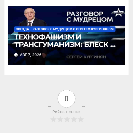
ЗВЕЗДА
РАЗГОВОР С МУДРЕЦОМ С СЕРГЕЕМ КУРГИНЯНОМ
ТЕХНОФАШИЗМ И
ТРАНСГУМАНИЗМ: БЛЕСК И
НИЩЕТА ГРЯДУЩЕГО
АВГ 7, 2026
0
Рейтинг статьи