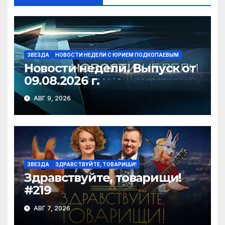
ki
ЗВЕЗДА
НОВОСТИ НЕДЕЛИ С ЮРИЕМ ПОДКОПАЕВЫМ
Новости недели. Выпуск от
09.08.2026 г.
АВГ 9, 2026
ЗВЕЗДА
ЗДРАВСТВУЙТЕ, ТОВАРИЩИ!
Здравствуйте, товарищи!
#219
АВГ 7, 2026