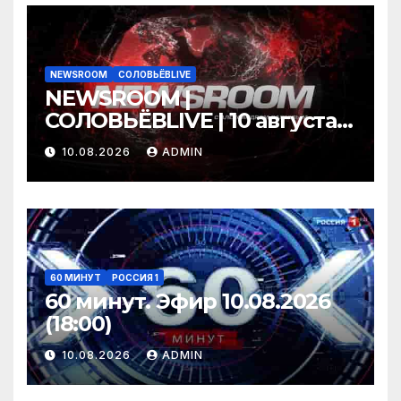
NEWSROOM
СОЛОВЬЁВLIVE
NEWSROOM |
СОЛОВЬЁВLIVE | 10 августа
2026 года
10.08.2026
ADMIN
60 МИНУТ
РОССИЯ 1
60 минут. Эфир 10.08.2026
(18:00)
10.08.2026
ADMIN