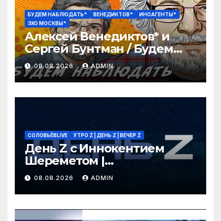
БУДЕМ НАБЛЮДАТЬ*
ВЕНЕДИКТОВ*
ИНОАГЕНТЫ*
ЭХО МОСКВЫ*
Алексей Венедиктов* и
Сергей Бунтман / Будем
Наблюдать // 08.08.26
08.08.2026
ADMIN
СОЛОВЬЁВLIVE
УТРО Z | ДЕНЬ Z | ВЕЧЕР Z
День Z с Иннокентием
Шереметом |
СОЛОВЬЁВLIVE | 8 августа
08.08.2026
ADMIN
2026 года