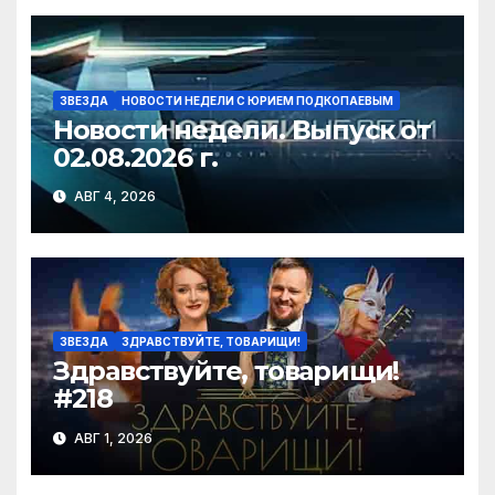
ki
ЗВЕЗДА
НОВОСТИ НЕДЕЛИ С ЮРИЕМ ПОДКОПАЕВЫМ
Новости недели. Выпуск от
02.08.2026 г.
АВГ 4, 2026
ЗВЕЗДА
ЗДРАВСТВУЙТЕ, ТОВАРИЩИ!
Здравствуйте, товарищи!
#218
АВГ 1, 2026