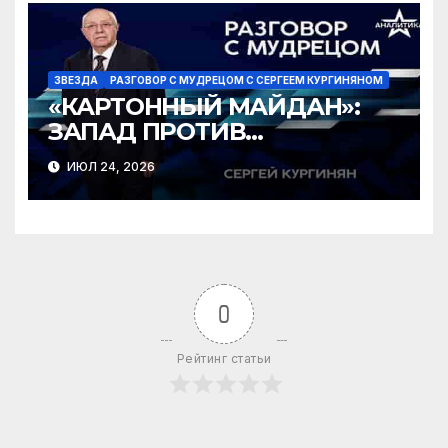
ЗВЕЗДА
РАЗГОВОР С МУДРЕЦОМ С СЕРГЕЕМ КУРГИНЯНОМ
«КАРТОННЫЙ МАЙДАН»:
ЗАПАД ПРОТИВ
ЗЕЛЕНСКОГО?
ИЮЛ 24, 2026
0
Рейтинг статьи