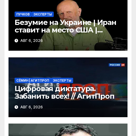
ПУЧКОВ
ЭКСПЕРТЫ
Безумие на Украине | Иран
ставит на место США |
Фильм «Одиссея»
АВГ 6, 2026
шокировал Гомера | Гоблин
СЁМИН | АГИТПРОП
ЭКСПЕРТЫ
Цифровая диктатура.
Забанить всех! // АгитПроп
АВГ 6, 2026