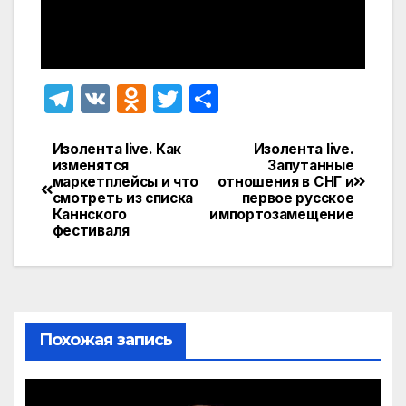
T
V
O
T
О
el
K
d
w
т
e
n
itt
п
Изолента live. Как
Изолента live.
Навигация
изменятся
Запутанные
gr
o
er
р
маркетплейсы и что
отношения в СНГ и
по
смотреть из списка
первое русское
a
kl
а
Каннского
импортозамещение
записям
фестиваля
m
a
в
s
и
s
т
ni
ь
Похожая запись
ki