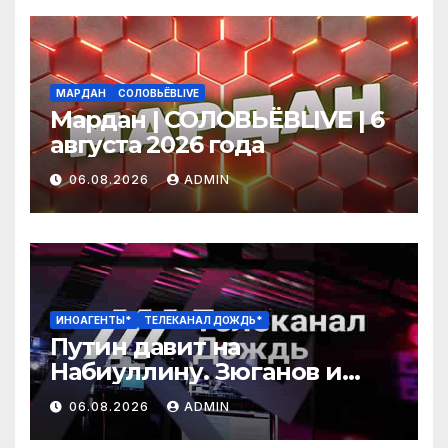
МАРДАН
СОЛОВЬЁВLIVE
Мардан | СОЛОВЬЁВLIVE | 6
августа 2026 года
06.08.2026
ADMIN
ИНОАГЕНТЫ*
ТЕЛЕКАНАЛ ДОЖДЬ*
Путин давит на
Набиуллину. Зюганов и
Миронов против «Яблока».
06.08.2026
ADMIN
В Ярославле горит
нефтебаза. Яшин