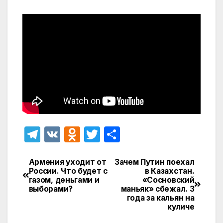
T
V
O
T
О
el
K
d
w
т
e
n
itt
п
Армения уходит от
Зачем Путин поехал
Навигация
России. Что будет с
в Казахстан.
gr
o
er
р
газом, деньгами и
«Сосновский
по
выборами?
маньяк» сбежал. 3
a
kl
а
года за кальян на
записям
куличе
m
a
в