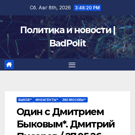
Перейти
Сб. Авг 8th, 2026
3:48:20 PM
к
содержимому
Политика и новости |
BadPolit
БЫКОВ*
ИНОАГЕНТЫ*
ЭХО МОСКВЫ*
Один с Дмитрием
Быковым*. Дмитрий