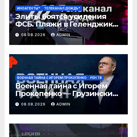
ИНОАГЕНТЫ*
ТЕЛЕКАНАЛ ДОЖДЬ*
Элиты боятся усиления
ФСБ. Пляжи в Геленджике
закрыли. Медведев
08.08.2026
ADMIN
угрожает Армении
ВОЕННАЯ ТАЙНА С ИГОРЕМ ПРОКОПЕНКО
РЕН ТВ
Военная тайна с Игорем
Прокопенко — Грузинские
провокаторы (08.08.2026)
08.08.2026
ADMIN