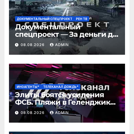
ДОКУМЕНТАЛЬНЫЙ СПЕЦПРОЕКТ
РЕН ТВ
Документальный
спецпроект — За деньги да:
как зарабатывают звезды?
08.08.2026
ADMIN
(08.08.2026)
ИНОАГЕНТЫ*
ТЕЛЕКАНАЛ ДОЖДЬ*
Элиты боятся усиления
ФСБ. Пляжи в Геленджике
закрыли. Медведев
08.08.2026
ADMIN
угрожает Армении