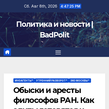
Перейти
Сб. Авг 8th, 2026
4:47:26 PM
к
содержимому
Политика и новости |
BadPolit
ИНОАГЕНТЫ*
УТРЕННИЙ РАЗВОРОТ*
ЭХО МОСКВЫ*
Обыски и аресты
философов РАН. Как