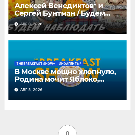
Алексей Венедиктов* и
Сергей Бунтман / Будем
Наблюдать // 08.08.26
АВГ 8, 2026
THE BREAKFAST SHOW*
ИНОАГЕНТЫ*
В Москве мощно хлопнуло,
Родина мочит Яблоко,
Путин нападет осенью?
АВГ 8, 2026
Эггерт, Волков
0