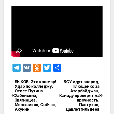
T
V
O
T
О
el
K
d
w
т
e
n
itt
п
БЫКОВ: Это кошмар!
ВСУ идут вперед,
Навигация
Удар по колледжу.
Плющенко за
gr
o
er
р
Ответ Путина.
Азербайджан,
по
Хабенский,
Канаду проверят на
a
kl
а
Звягинцев,
прочность.
записям
Меньшиков, Собчак,
Пастухов,
m
a
в
Акунин
Давлетгильдеев