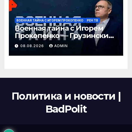
ВОЕННАЯ ТАЙНА С ИГОРЕМ ПРОКОПЕНКО
РЕН ТВ
Военная тайна с Игорем
Прокопенко — Грузинские
провокаторы (08.08.2026)
08.08.2026
ADMIN
Политика и новости |
BadPolit