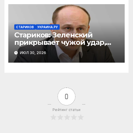
СТАРИКОВ
УКРАИНА.РУ
Стариков: Зеленский
прикрывает чужой удар,
украинские боевики в
ИЮЛ 30, 2026
Ираке и хозяева Запада
0
Рейтинг статьи