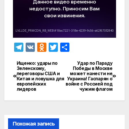
T
V
O
T
О
el
K
d
w
т
e
n
itt
п
Ищенко: удары по
Удар по Параду
Навигация
Зеленскому,
Победы в Москве
gr
o
er
р
переговоры США и
может нанести не
по
Китая и ловушка для
Украина! Гаспарян о
a
kl
а
европейских
войне c Россией под
записям
лидеров
чужим флагом
m
a
в
s
и
s
т
ni
ь
Похожая запись