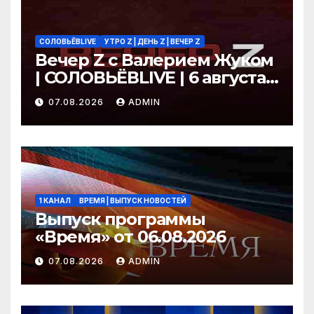
СОЛОВЬЁВLIVE
УТРО Z | ДЕНЬ Z | ВЕЧЕР Z
Вечер Z с Валерием Жуком
| СОЛОВЬЁВLIVE | 6 августа
2026 года
07.08.2026
ADMIN
1 КАНАЛ
ВРЕМЯ | ВЫПУСК НОВОСТЕЙ
Выпуск программы
«Время» от 06.08.2026
07.08.2026
ADMIN