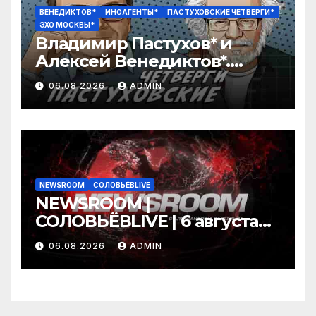
ВЕНЕДИКТОВ*
ИНОАГЕНТЫ*
ПАСТУХОВСКИЕ ЧЕТВЕРГИ*
ЭХО МОСКВЫ*
Владимир Пастухов* и
Алексей Венедиктов*.
Пастуховские четверги /
06.08.2026
ADMIN
06.08.26
NEWSROOM
СОЛОВЬЁВLIVE
NEWSROOM |
СОЛОВЬЁВLIVE | 6 августа
2026 года
06.08.2026
ADMIN