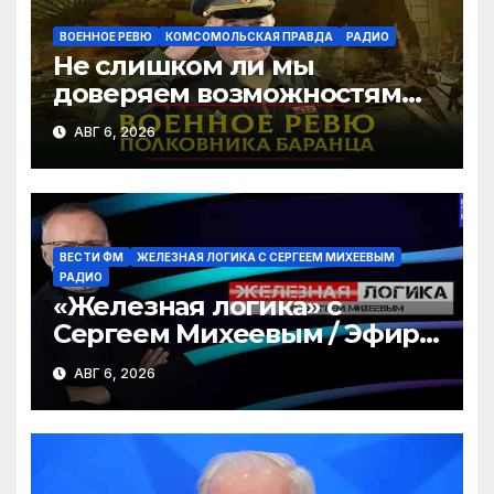
ВОЕННОЕ РЕВЮ
КОМСОМОЛЬСКАЯ ПРАВДА
РАДИО
Не слишком ли мы
доверяем возможностям
США в урегулировании
АВГ 6, 2026
конфликта с Украиной? |
06.08.2026
ВЕСТИ ФМ
ЖЕЛЕЗНАЯ ЛОГИКА С СЕРГЕЕМ МИХЕЕВЫМ
РАДИО
«Железная логика» с
Сергеем Михеевым / Эфир
06.08.2026
АВГ 6, 2026