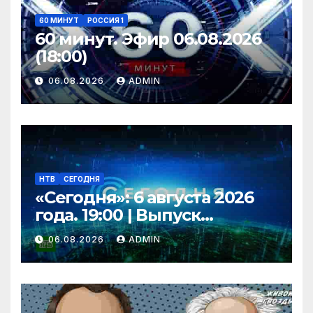
60 МИНУТ
РОССИЯ 1
60 минут. Эфир 06.08.2026
(18:00)
06.08.2026
ADMIN
НТВ
СЕГОДНЯ
«Сегодня»: 6 августа 2026
года. 19:00 | Выпуск
новостей | Новости НТВ
06.08.2026
ADMIN