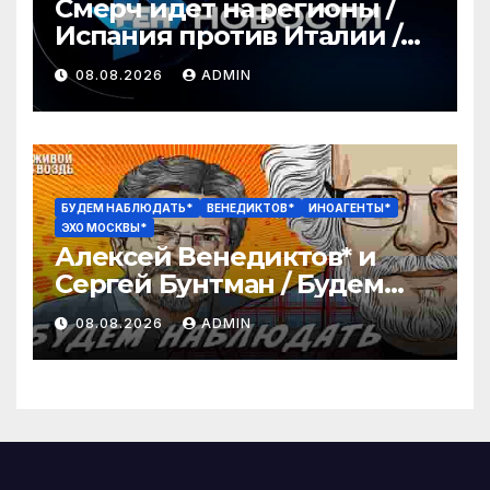
Смерч идет на регионы /
Испания против Италии /
Секс-скандал потряс
08.08.2026
ADMIN
футбол / РЕН Новости 12:30,
8.08
БУДЕМ НАБЛЮДАТЬ*
ВЕНЕДИКТОВ*
ИНОАГЕНТЫ*
ЭХО МОСКВЫ*
Алексей Венедиктов* и
Сергей Бунтман / Будем
Наблюдать // 08.08.26
08.08.2026
ADMIN