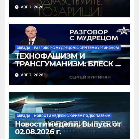
АВГ 7, 2026
ЗВЕЗДА
РАЗГОВОР С МУДРЕЦОМ С СЕРГЕЕМ КУРГИНЯНОМ
ТЕХНОФАШИЗМ И
ТРАНСГУМАНИЗМ: БЛЕСК И
НИЩЕТА ГРЯДУЩЕГО
АВГ 7, 2026
ЗВЕЗДА
НОВОСТИ НЕДЕЛИ С ЮРИЕМ ПОДКОПАЕВЫМ
Новости недели. Выпуск от
02.08.2026 г.