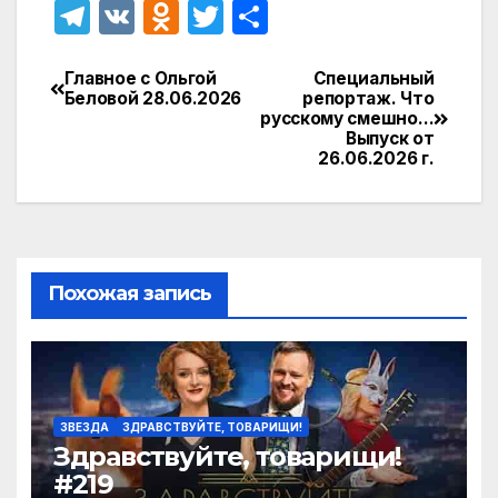
T
V
O
T
О
el
K
d
w
т
e
n
itt
п
Главное с Ольгой
Специальный
Навигация
Беловой 28.06.2026
репортаж. Что
gr
o
er
р
русскому смешно…
по
Выпуск от
a
kl
а
26.06.2026 г.
записям
m
a
в
s
и
s
т
ni
ь
Похожая запись
ki
ЗВЕЗДА
ЗДРАВСТВУЙТЕ, ТОВАРИЩИ!
Здравствуйте, товарищи!
#219