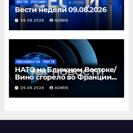
ВЕСТИ
РОССИЯ 1
Вести недели 09.08.2026
09.08.2026
ADMIN
РЕН НОВОСТИ
РЕН ТВ
НАТО на Ближнем Востоке/
Вино сгорело во Франции /
Ядовитые пауки в РФ/ РЕН
09.08.2026
ADMIN
Новости 12:30, 09.08.2026