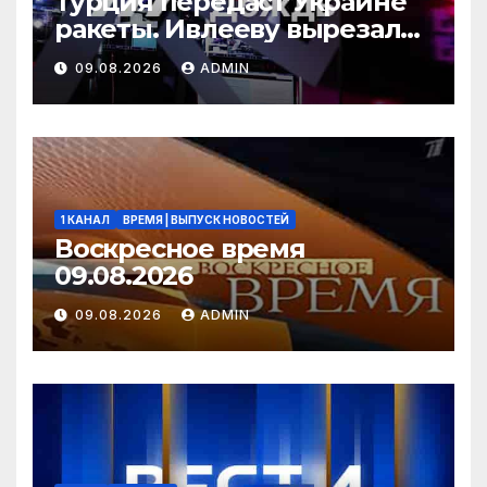
Турция передаст Украине
ракеты. Ивлееву вырезали
из фильма. Китайские
09.08.2026
ADMIN
машины ломаются из-за
бензина
1 КАНАЛ
ВРЕМЯ | ВЫПУСК НОВОСТЕЙ
Воскресное время
09.08.2026
09.08.2026
ADMIN