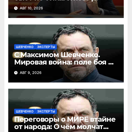
ПЛАТОШКИН: про
АВГ 10, 2026
Драпатого, визит
Зеленского к Трампу
ШЕВЧЕНКО
ЭКСПЕРТЫ
С Максимом Шевченко.
Мировая война: поле боя и
перспективы мира. 09.08.26
АВГ 9, 2026
ШЕВЧЕНКО
ЭКСПЕРТЫ
Переговоры о МИРЕ втайне
от народа: О чём молчат