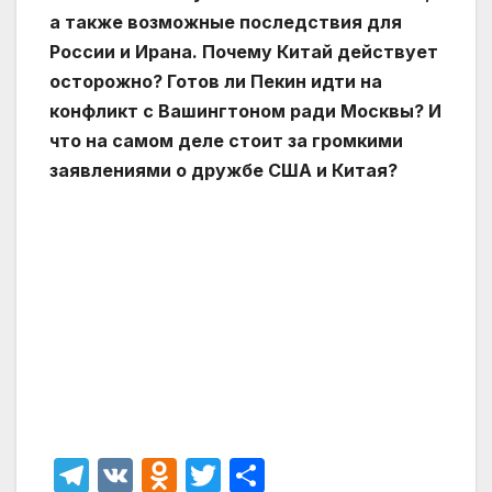
а также возможные последствия для
России и Ирана. Почему Китай действует
осторожно? Готов ли Пекин идти на
конфликт с Вашингтоном ради Москвы? И
что на самом деле стоит за громкими
заявлениями о дружбе США и Китая?
T
V
O
T
О