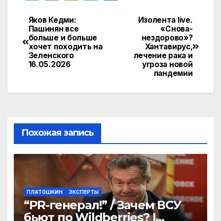
el
K
d
w
т
e
n
itt
п
Яков Кедми:
Изолента live.
Навигация
Пашинян все
«Снова-
gr
o
er
р
больше и больше
нездорово»?
по
хочет походить на
Хантавирус,
a
kl
а
Зеленского
лечение рака и
записям
16.05.2026
угроза новой
m
a
в
пандемии
s
и
s
т
ni
ь
ki
Похожая запись
ПЛАТОШКИН
ЭКСПЕРТЫ
“PR-генерал!” / Зачем ВСУ
бьют по Wildberries? |