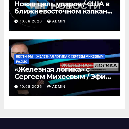
Новая цель ударов / США в
ближневосточном капкане
/ Революция для геймеров
10.08.2026
ADMIN
/ РЕН Новости 12:30 10.08
ВЕСТИ ФМ
ЖЕЛЕЗНАЯ ЛОГИКА С СЕРГЕЕМ МИХЕЕВЫМ
РАДИО
«Железная логика» с
Сергеем Михеевым / Эфир
10.08.2026
10.08.2026
ADMIN