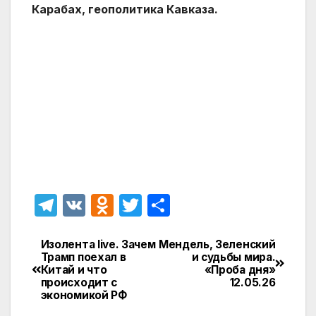
Карабах, геополитика Кавказа.
T
V
O
T
О
el
K
d
w
т
e
n
itt
п
Изолента live. Зачем
Мендель, Зеленский
Навигация
Трамп поехал в
и судьбы мира.
gr
o
er
р
Китай и что
«Проба дня»
по
происходит с
12.05.26
a
kl
а
экономикой РФ
записям