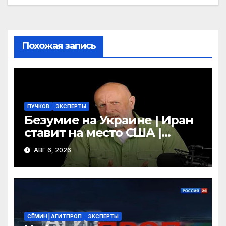
m
a
в
s
и
s
т
ni
ь
Похожая запись
ki
ПУЧКОВ
ЭКСПЕРТЫ
Безумие на Украине | Иран
ставит на место США |
Фильм «Одиссея»
АВГ 6, 2026
шокировал Гомера | Гоблин
СЁМИН | АГИТПРОП
ЭКСПЕРТЫ