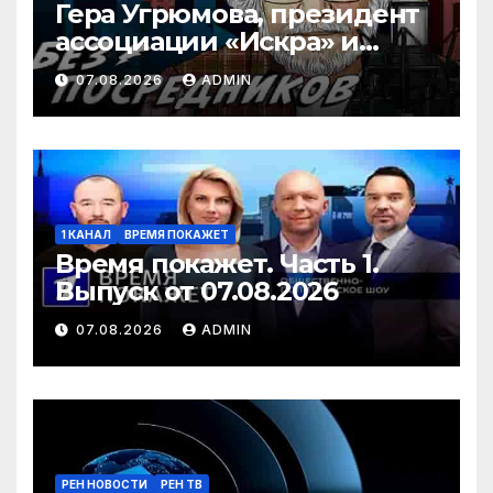
Гера Угрюмова, президент
ассоциации «Искра» и
Алексей Венедиктов* / Без
07.08.2026
ADMIN
посредников // 07.08.26
1 КАНАЛ
ВРЕМЯ ПОКАЖЕТ
Время покажет. Часть 1.
Выпуск от 07.08.2026
07.08.2026
ADMIN
РЕН НОВОСТИ
РЕН ТВ