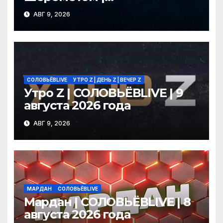
СОЛОВЬЁВLIVE | 9 августа
АВГ 9, 2026
2026 года
СОЛОВЬЁВLIVE
УТРО Z | ДЕНЬ Z | ВЕЧЕР Z
Утро Z | СОЛОВЬЁВLIVE | 9
августа 2026 года
АВГ 9, 2026
МАРДАН
СОЛОВЬЁВLIVE
Мардан | СОЛОВЬЁВLIVE | 8
августа 2026 года