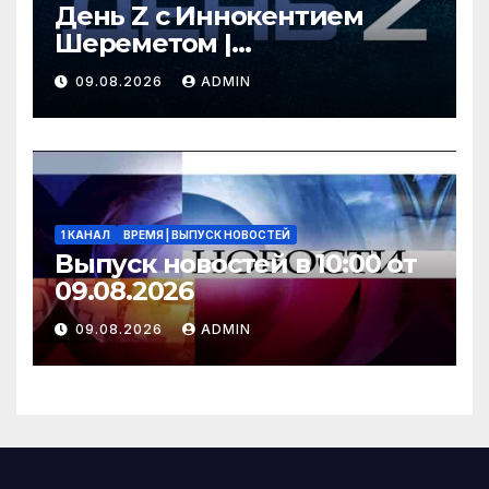
День Z с Иннокентием
Шереметом |
СОЛОВЬЁВLIVE | 9 августа
09.08.2026
ADMIN
2026 года
1 КАНАЛ
ВРЕМЯ | ВЫПУСК НОВОСТЕЙ
Выпуск новостей в 10:00 от
09.08.2026
09.08.2026
ADMIN