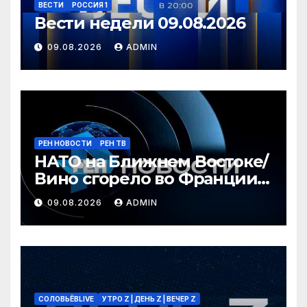
ВЕСТИ
РОССИЯ 1
Вести недели 09.08.2026
09.08.2026
ADMIN
РЕН НОВОСТИ
РЕН ТВ
НАТО на Ближнем Востоке/
Вино сгорело во Франции /
Ядовитые пауки в РФ/ РЕН
09.08.2026
ADMIN
Новости 12:30, 09.08.2026
СОЛОВЬЁВLIVE
УТРО Z | ДЕНЬ Z | ВЕЧЕР Z