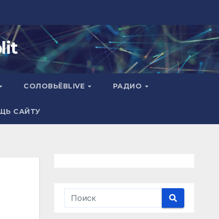
it
СОЛОВЬЁВLIVE
РАДИО
ЩЬ САЙТУ