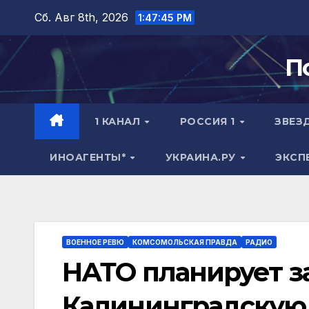
Перейти
Сб. Авг 8th, 2026
1:47:46 PM
к
содержимому
П
1 КАНАЛ
РОССИЯ 1
ЗВЕЗ
ИНОАГЕНТЫ*
УКРАИНА.РУ
ЭКСП
ВОЕННОЕ РЕВЮ
КОМСОМОЛЬСКАЯ ПРАВДА
РАДИО
НАТО планирует з
Калининградскую 