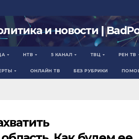
олитика и новости | BadPol
ДА
НТВ
5 КАНАЛ
ТВЦ
РЕН ТВ
ЕРТЫ
ОНЛАЙН ТВ
БЕЗ РУБРИКИ
ПОМО
ахватить
область. Как будем ее