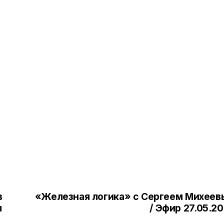
в
«Железная логика» с Сергеем Михее
ы
/ Эфир 27.05.2