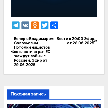
T
V
O
T
О
el
K
d
w
т
e
n
itt
п
Вечер с Владимиром
Вести в 20:00 Эфир
Навигация
Соловьевым
от 28.06.2025
gr
o
er
р
Потомки нацистов
по
во власти стран ЕС
a
kl
а
жаждут войны с
записям
Россией. Эфир от
m
a
в
29.06.2025
s
и
s
т
ni
ь
ki
Похожая запись