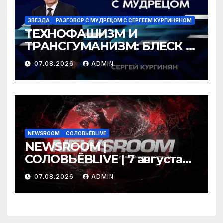
ЗВЕЗДА
РАЗГОВОР С МУДРЕЦОМ С СЕРГЕЕМ КУРГИНЯНОМ
ТЕХНОФАШИЗМ И
ТРАНСГУМАНИЗМ: БЛЕСК И
НИЩЕТА ГРЯДУЩЕГО
07.08.2026
ADMIN
NEWSROOM
СОЛОВЬЁВLIVE
NEWSROOM |
СОЛОВЬЁВLIVE | 7 августа
2026 года
07.08.2026
ADMIN