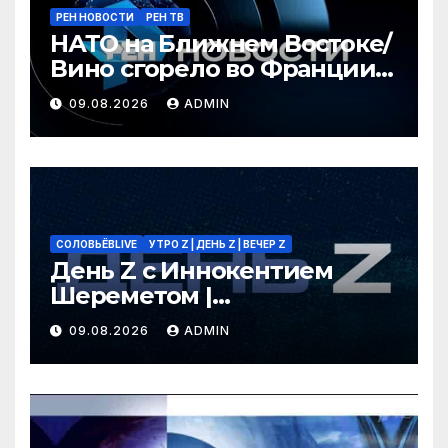
РЕН НОВОСТИ
РЕН ТВ
НАТО на Ближнем Востоке/
Вино сгорело во Франции /
Ядовитые пауки в РФ/ РЕН
09.08.2026
ADMIN
Новости 12:30, 09.08.2026
СОЛОВЬЁВLIVE
УТРО Z | ДЕНЬ Z | ВЕЧЕР Z
День Z с Иннокентием
Шереметом |
СОЛОВЬЁВLIVE | 9 августа
09.08.2026
ADMIN
2026 года