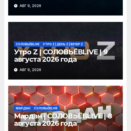
СОЛОВЬЁВLIVE | 9 августа
АВГ 9, 2026
2026 года
СОЛОВЬЁВLIVE
УТРО Z | ДЕНЬ Z | ВЕЧЕР Z
Утро Z | СОЛОВЬЁВLIVE | 9
августа 2026 года
АВГ 9, 2026
МАРДАН
СОЛОВЬЁВLIVE
Мардан | СОЛОВЬЁВLIVE | 8
августа 2026 года