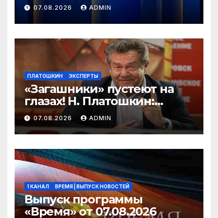
07.08.2026
ADMIN
ПЛАТОШКИН
ЭКСПЕРТЫ
«Загашники» пустеют на
глазах! Н. Платошкин:
посмотрите, что власть
07.08.2026
ADMIN
скрывает за красивыми
отчётами!
1 КАНАЛ
ВРЕМЯ | ВЫПУСК НОВОСТЕЙ
Выпуск программы
«Время» от 07.08.2026