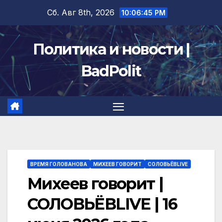
Перейти
Сб. Авг 8th, 2026
10:06:46 PM
к
содержимому
Политика и новости |
BadPolit
ВРЕМЯ ГОЛОВАНОВА
МИХЕЕВ ГОВОРИТ
СОЛОВЬЁВLIVE
Михеев говорит |
СОЛОВЬЁВLIVE | 16