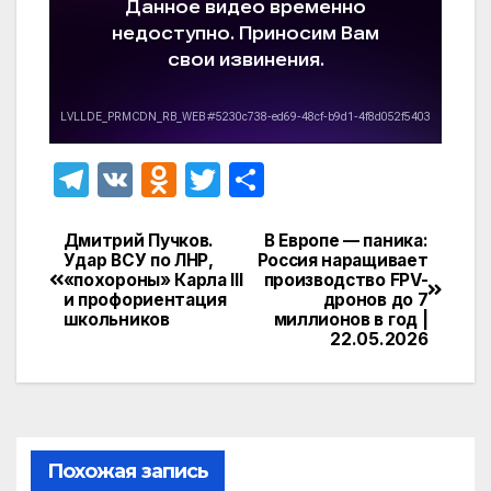
T
V
O
T
О
el
K
d
w
т
e
n
itt
п
Дмитрий Пучков.
В Европе — паника:
Навигация
Удар ВСУ по ЛНР,
Россия наращивает
gr
o
er
р
«похороны» Карла III
производство FPV-
по
и профориентация
дронов до 7
a
kl
а
школьников
миллионов в год |
записям
22.05.2026
m
a
в
s
и
s
т
ni
ь
Похожая запись