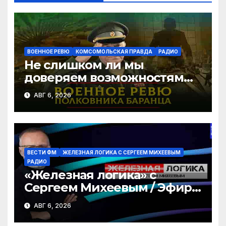
ki
ВОЕННОЕ РЕВЮ
КОМСОМОЛЬСКАЯ ПРАВДА
РАДИО
Не слишком ли мы
доверяем возможностям
США в урегулировании
АВГ 6, 2026
конфликта с Украиной? |
06.08.2026
ВЕСТИ ФМ
ЖЕЛЕЗНАЯ ЛОГИКА С СЕРГЕЕМ МИХЕЕВЫМ
РАДИО
«Железная логика» с
Сергеем Михеевым / Эфир
06.08.2026
АВГ 6, 2026