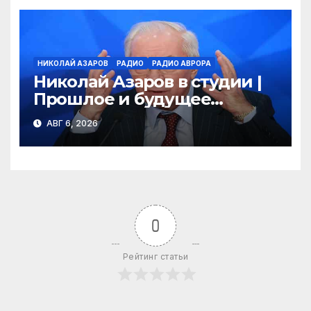
НИКОЛАЙ АЗАРОВ
РАДИО
РАДИО АВРОРА
Николай Азаров в студии |
Прошлое и будущее
Украины | Взгляд изнутри
АВГ 6, 2026
0
Рейтинг статьи