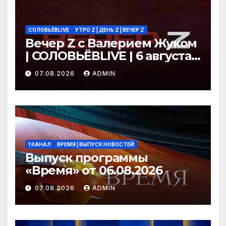
СОЛОВЬЁВLIVE
УТРО Z | ДЕНЬ Z | ВЕЧЕР Z
Вечер Z с Валерием Жуком
| СОЛОВЬЁВLIVE | 6 августа
2026 года
07.08.2026
ADMIN
1 КАНАЛ
ВРЕМЯ | ВЫПУСК НОВОСТЕЙ
Выпуск программы
«Время» от 06.08.2026
07.08.2026
ADMIN