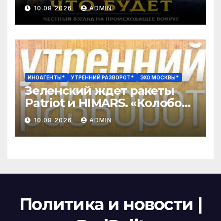
10.08.2026
ADMIN
ИНОАГЕНТЫ*
УТРЕННИЙ РАЗВОРОТ*
ЭХО МОСКВЫ*
Зеленский ждет ракеты
Patriot и HIMARS. «Колобок»
против «Человека паука».
10.08.2026
ADMIN
Путин наградил ST/
Орешкин*
Политика и новости |