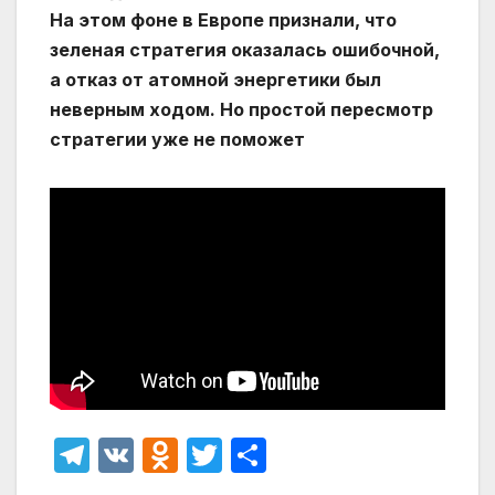
На этом фоне в Европе признали, что
зеленая стратегия оказалась ошибочной,
а отказ от атомной энергетики был
неверным ходом. Но простой пересмотр
стратегии уже не поможет
T
V
O
T
О
el
K
d
w
т