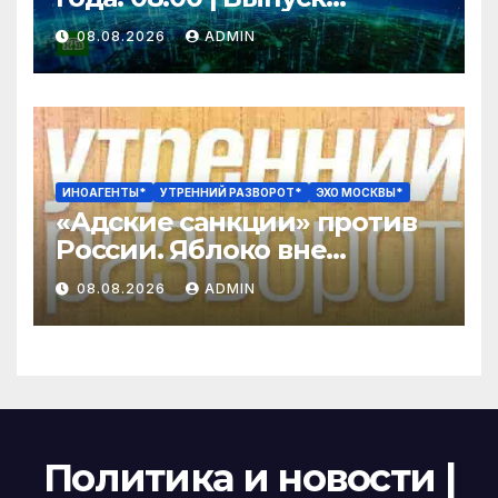
новостей | Новости НТВ
08.08.2026
ADMIN
ИНОАГЕНТЫ*
УТРЕННИЙ РАЗВОРОТ*
ЭХО МОСКВЫ*
«Адские санкции» против
России. Яблоко вне
выборов? Оценка успеха
08.08.2026
ADMIN
СВО упала до минимума /
Вьюгин
Политика и новости |