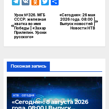
T
V
O
T
О
el
K
d
w
т
e
n
itt
п
Урок №326. МГБ
«Сегодня»: 26 мая
Навигация
СССР: железная
2026 года. 08:00 |
gr
o
er
р
хватка во имя
Выпуск новостей |
по
Победы | «Захар
Новости НТВ
a
kl
а
Прилепин. Уроки
записям
русского»
m
a
в
s
и
s
т
ni
ь
Похожая запись
ki
НТВ
СЕГОДНЯ
«Сегодня»: 8 августа 2026
года. 08:00 | Выпуск