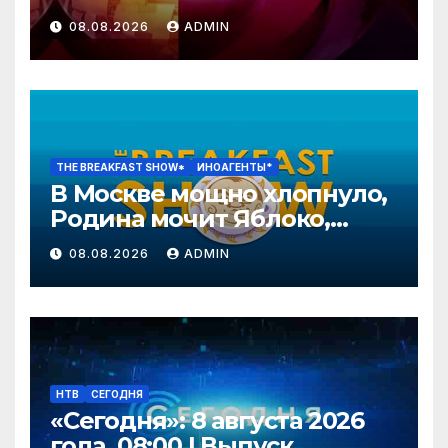
08.08.2026
ADMIN
THE BREAKFAST SHOW*
ИНОАГЕНТЫ*
В Москве мощно хлопнуло,
Родина мочит Яблоко,
Путин нападет осенью?
08.08.2026
ADMIN
Эггерт, Волков
НТВ
СЕГОДНЯ
«Сегодня»: 8 августа 2026
года. 08:00 | Выпуск