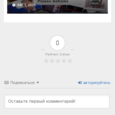
находится в блокаде?
АВГ 7, 2026
Трамп не поможет! | «Моя
правда»
0
Рейтинг статьи
Подписаться
авторизуйтесь