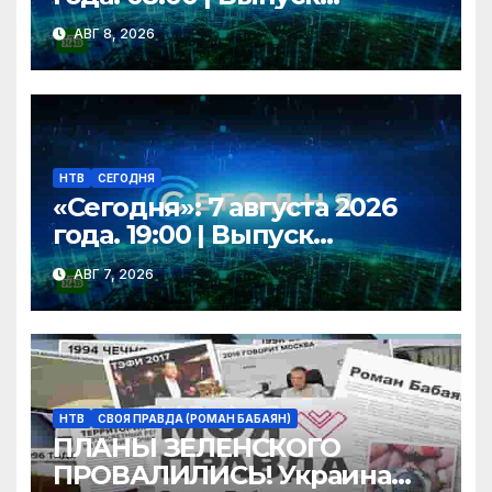
новостей | Новости НТВ
АВГ 8, 2026
НТВ
СЕГОДНЯ
«Сегодня»: 7 августа 2026
года. 19:00 | Выпуск
новостей | Новости НТВ
АВГ 7, 2026
НТВ
СВОЯ ПРАВДА (РОМАН БАБАЯН)
ПЛАНЫ ЗЕЛЕНСКОГО
ПРОВАЛИЛИСЬ! Украина