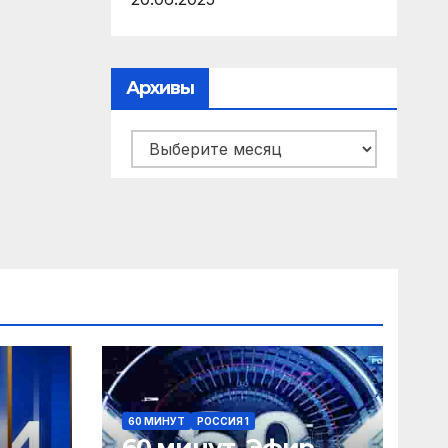
Архивы
Архивы
60 МИНУТ
РОССИЯ 1
60 минут. Эфир