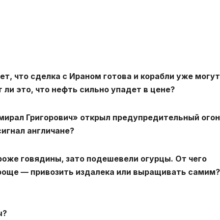
т, что сделка с Ираном готова и корабли уже могут
 ли это, что нефть сильно упадет в цене?
дмирал Григорович» открыл предупредительный огон
сигнал англичане?
роже говядины, зато подешевели огурцы. От чего
проще — привозить издалека или выращивать самим?
ы?