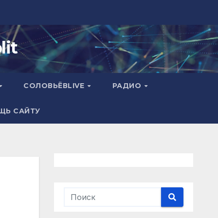
it
СОЛОВЬЁВLIVE
РАДИО
ЩЬ САЙТУ