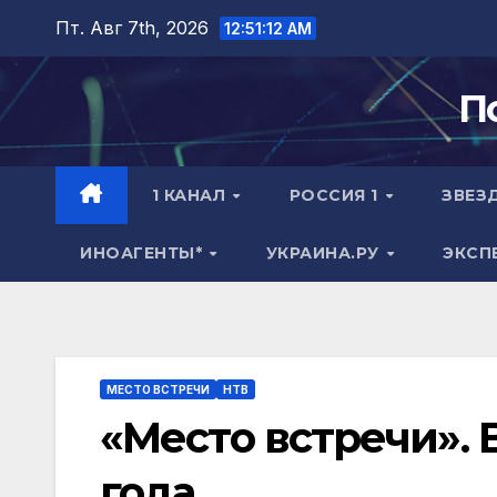
Перейти
Пт. Авг 7th, 2026
12:51:13 AM
к
содержимому
П
1 КАНАЛ
РОССИЯ 1
ЗВЕЗ
ИНОАГЕНТЫ*
УКРАИНА.РУ
ЭКСП
МЕСТО ВСТРЕЧИ
НТВ
«Место встречи». 
года