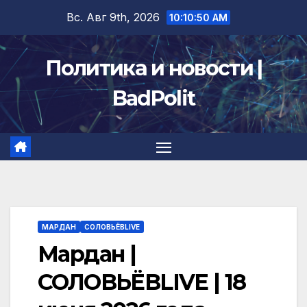
Перейти
Вс. Авг 9th, 2026
10:10:51 AM
к
содержимому
Политика и новости |
BadPolit
МАРДАН
СОЛОВЬЁВLIVE
Мардан |
СОЛОВЬЁВLIVE | 18