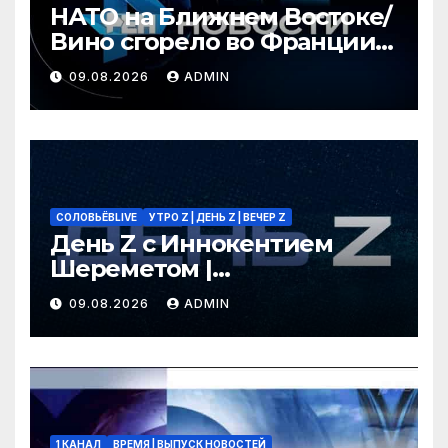
НАТО на Ближнем Востоке/
Вино сгорело во Франции /
Ядовитые пауки в РФ/ РЕН
09.08.2026
ADMIN
Новости 12:30, 09.08.2026
СОЛОВЬЁВLIVE
УТРО Z | ДЕНЬ Z | ВЕЧЕР Z
День Z с Иннокентием
Шереметом |
СОЛОВЬЁВLIVE | 9 августа
09.08.2026
ADMIN
2026 года
1 КАНАЛ
ВРЕМЯ | ВЫПУСК НОВОСТЕЙ