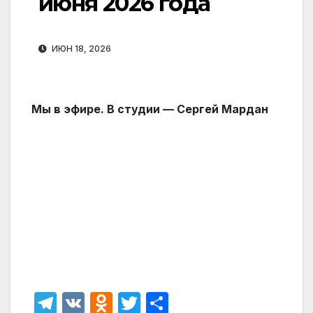
июня 2026 года
ИЮН 18, 2026
Мы в эфире. В студии — Сергей Мардан
T
V
O
T
О