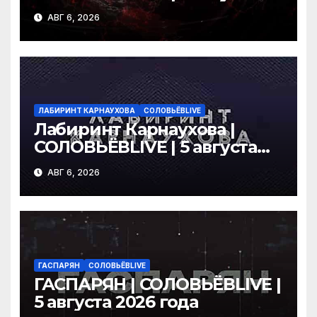
2026 года
АВГ 6, 2026
ЛАБИРИНТ КАРНАУХОВА
СОЛОВЬЁВLIVE
Лабиринт Карнаухова |
СОЛОВЬЁВLIVE | 5 августа
2026 года
АВГ 6, 2026
ГАСПАРЯН
СОЛОВЬЁВLIVE
ГАСПАРЯН | СОЛОВЬЁВLIVE |
5 августа 2026 года