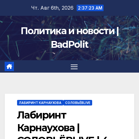
Перейти
Чт. Авг 6th, 2026
2:37:24 AM
к
содержимому
Политика и новости |
BadPolit
ЛАБИРИНТ КАРНАУХОВА
СОЛОВЬЁВLIVE
Лабиринт
Карнаухова |