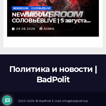
NEWSROOM
СОЛОВЬЁВLIVE
NEWSROOM |
СОЛОВЬЁВLIVE | 5 августа
2026 года
06.08.2026
ADMIN
Политика и новости |
BadPolit
2023-2026 ©
BadPolit
E-mail
info@badpolit.top