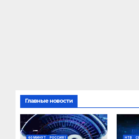
Главные новости
60 МИНУТ
РОССИЯ 1
НТВ
С