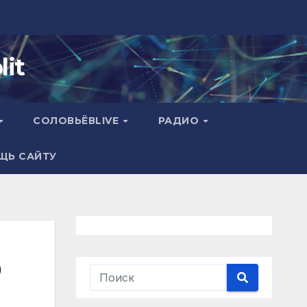
it
СОЛОВЬЁВLIVE
РАДИО
ЩЬ САЙТУ