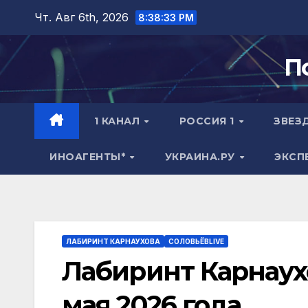
Перейти
Чт. Авг 6th, 2026
8:38:34 PM
к
содержимому
П
1 КАНАЛ
РОССИЯ 1
ЗВЕЗ
ИНОАГЕНТЫ*
УКРАИНА.РУ
ЭКСП
ЛАБИРИНТ КАРНАУХОВА
СОЛОВЬЁВLIVE
Лабиринт Карнаухо
мая 2026 года