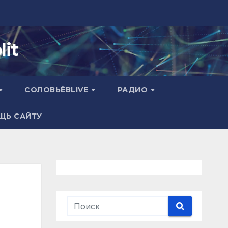
it
СОЛОВЬЁВLIVE
РАДИО
ЩЬ САЙТУ