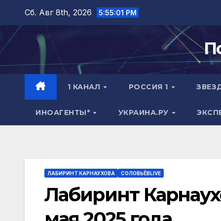
Перейти
Сб. Авг 8th, 2026
5:55:02 PM
к
содержимому
П
1 КАНАЛ
РОССИЯ 1
ЗВЕЗ
ИНОАГЕНТЫ*
УКРАИНА.РУ
ЭКСП
ЛАБИРИНТ КАРНАУХОВА
СОЛОВЬЁВLIVE
Лабиринт Карнаухо
мая 2025 года