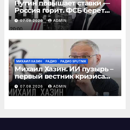
Путин повышает ставки —
Россия горит. ФСБ берет
власть. Агония WIldberries.
07.08.2026
ADMIN
Снимут ли «Яблоко»?
МИХАИЛ ХАЗИН
РАДИО
РАДИО SPUTNIK
Михаил Хазин. ИИ пузырь –
первый вестник кризиса
или миф?
07.08.2026
ADMIN