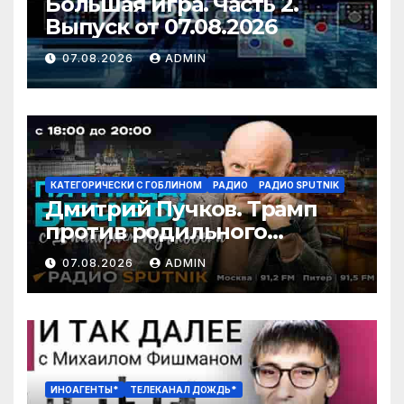
Большая игра. Часть 2.
Выпуск от 07.08.2026
07.08.2026
ADMIN
КАТЕГОРИЧЕСКИ С ГОБЛИНОМ
РАДИО
РАДИО SPUTNIK
Дмитрий Пучков. Трамп
против родильного
туризма, безработица из-за
07.08.2026
ADMIN
ИИ
ИНОАГЕНТЫ*
ТЕЛЕКАНАЛ ДОЖДЬ*