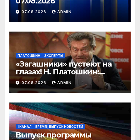
07.08.2026
07.08.2026
ADMIN
ПЛАТОШКИН
ЭКСПЕРТЫ
«Загашники» пустеют на
глазах! Н. Платошкин:
посмотрите, что власть
07.08.2026
ADMIN
скрывает за красивыми
отчётами!
1 КАНАЛ
ВРЕМЯ | ВЫПУСК НОВОСТЕЙ
Выпуск программы