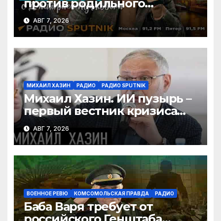
против родильного
туризма, безработица из-за
АВГ 7, 2026
ИИ
МИХАИЛ ХАЗИН
РАДИО
РАДИО SPUTNIK
Михаил Хазин. ИИ пузырь –
первый вестник кризиса
или миф?
АВГ 7, 2026
ВОЕННОЕ РЕВЮ
КОМСОМОЛЬСКАЯ ПРАВДА
РАДИО
Баба Варя требует от
российского Генштаба