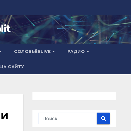
it
СОЛОВЬЁВLIVE
РАДИО
ЩЬ САЙТУ
ии