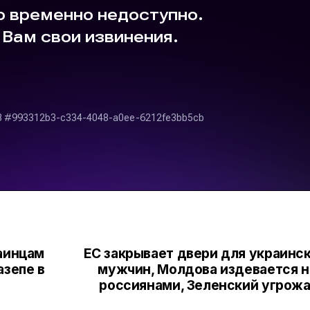
раинцам
ЕС закрывает двери для украинс
азепе в
мужчин, Молдова издевается 
россиянами, Зеленский угрож