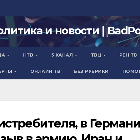
олитика и новости | BadPol
ДА
НТВ
5 КАНАЛ
ТВЦ
РЕН ТВ
ЕРТЫ
ОНЛАЙН ТВ
БЕЗ РУБРИКИ
ПОМО
истребителя, в Герман
зыв в армию, Иран и