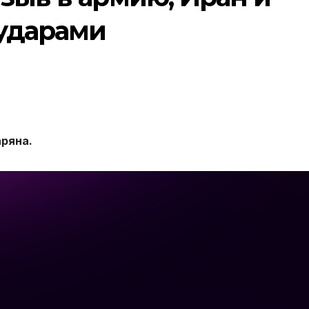
ударами
ряна.