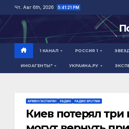
Перейти
Чт. Авг 6th, 2026
5:41:22 PM
к
содержимому
П
1 КАНАЛ
РОССИЯ 1
ЗВЕЗ
ИНОАГЕНТЫ*
УКРАИНА.РУ
ЭКСП
АРМЕН ГАСПАРЯН
РАДИО
РАДИО SPUTNIK
Киев потерял три 
могут вернуть при