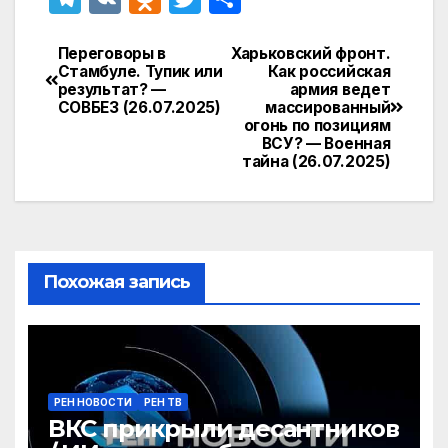
el
K
d
w
т
e
n
itt
п
Переговоры в
Харьковский фронт.
Навигация
Стамбуле. Тупик или
Как российская
gr
o
er
р
результат? —
армия ведет
по
СОВБЕЗ (26.07.2025)
массированный
a
kl
а
огонь по позициям
записям
ВСУ? — Военная
m
a
в
тайна (26.07.2025)
s
и
s
т
ni
ь
ki
Похожая запись
РЕН НОВОСТИ
РЕН ТВ
ВКС прикрыли десантников