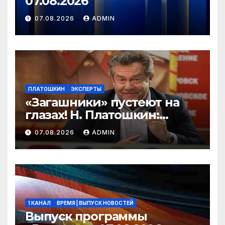
07.08.2026
07.08.2026
ADMIN
ПЛАТОШКИН
ЭКСПЕРТЫ
«Загашники» пустеют на
глазах! Н. Платошкин:
посмотрите, что власть
07.08.2026
ADMIN
скрывает за красивыми
отчётами!
1 КАНАЛ
ВРЕМЯ | ВЫПУСК НОВОСТЕЙ
Выпуск программы