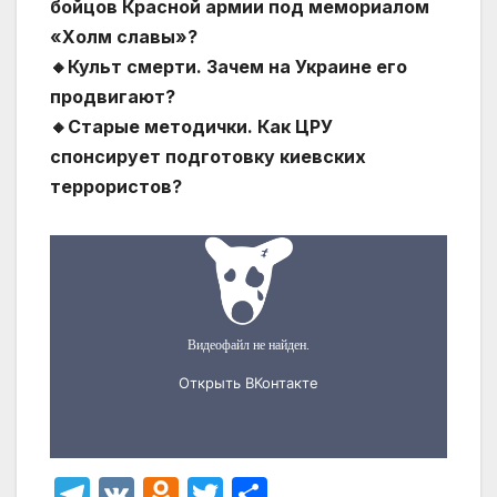
бойцов Красной армии под мемориалом
«Холм славы»?
🔸Культ смерти. Зачем на Украине его
продвигают?
🔸Старые методички. Как ЦРУ
спонсирует подготовку киевских
террористов?
T
V
O
T
О